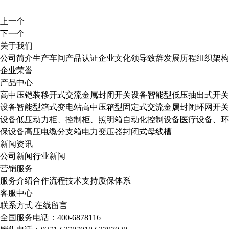
上一个
下一个
关于我们
公司简介
生产车间
产品认证
企业文化
领导致辞
发展历程
组织架构
企业荣誉
产品中心
高中压铠装移开式交流金属封闭开关设备
智能型低压抽出式开关
设备
智能型箱式变电站
高中压箱型固定式交流金属封闭环网开关
设备
低压动力柜、控制柜、照明箱自动化控制设备
医疗设备、环
保设备
高压电缆分支箱
电力变压器
封闭式母线槽
新闻资讯
公司新闻
行业新闻
营销服务
服务介绍
合作流程
技术支持
质保体系
客服中心
联系方式
在线留言
全国服务电话：400-6878116