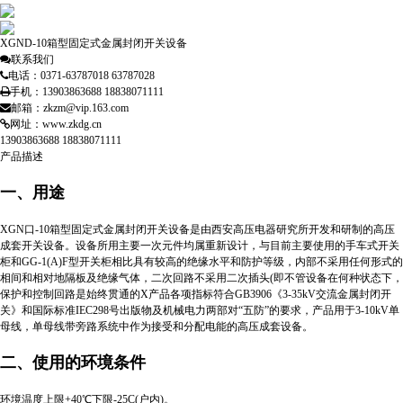
XGND-10箱型固定式金属封闭开关设备
联系我们
电话：0371-63787018 63787028
手机：13903863688 18838071111
邮箱：zkzm@vip.163.com
网址：www.zkdg.cn
13903863688 18838071111
产品描述
一、用途
XGN口-10箱型固定式金属封闭开关设备是由西安高压电器研究所开发和研制的高压
成套开关设备。设备所用主要一次元件均属重新设计，与目前主要使用的手车式开关
柜和GG-1(A)F型开关柜相比具有较高的绝缘水平和防护等级，内部不采用任何形式的
相间和相对地隔板及绝缘气体，二次回路不采用二次插头(即不管设备在何种状态下，
保护和控制回路是始终贯通的X产品各项指标符合GB3906《3-35kV交流金属封闭开
关》和国际标准IEC298号出版物及机械电力两部对“五防”的要求，产品用于3-10kV单
母线，单母线带旁路系统中作为接受和分配电能的高压成套设备。
二、使用的环境条件
环境温度上限+40℃下限-25C(户内)。