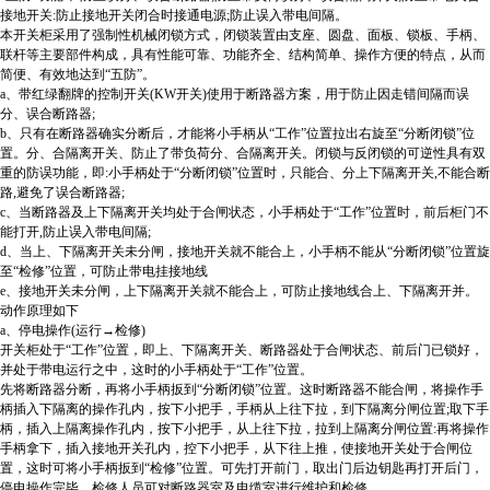
接地开关:防止接地开关闭合时接通电源;防止误入带电间隔。
本开关柜采用了强制性机械闭锁方式，闭锁装置由支座、圆盘、面板、锁板、手柄、
联杆等主要部件构成，具有性能可靠、功能齐全、结构简单、操作方便的特点，从而
简便、有效地达到“五防”。
a、带红绿翻牌的控制开关(KW开关)使用于断路器方案，用于防止因走错间隔而误
分、误合断路器;
b、只有在断路器确实分断后，才能将小手柄从“工作”位置拉出右旋至“分断闭锁”位
置。分、合隔离开关、防止了带负荷分、合隔离开关。闭锁与反闭锁的可逆性具有双
重的防误功能，即:小手柄处于“分断闭锁”位置时，只能合、分上下隔离开关,不能合断
路,避免了误合断路器;
c、当断路器及上下隔离开关均处于合闸状态，小手柄处于“工作”位置时，前后柜门不
能打开,防止误入带电间隔;
d、当上、下隔离开关未分闸，接地开关就不能合上，小手柄不能从“分断闭锁”位置旋
至“检修”位置，可防止带电挂接地线
e、接地开关未分闸，上下隔离开关就不能合上，可防止接地线合上、下隔离开并。
动作原理如下
a、停电操作(运行→检修)
开关柜处于“工作”位置，即上、下隔离开关、断路器处于合闸状态、前后门已锁好，
并处于带电运行之中，这时的小手柄处于“工作”位置。
先将断路器分断，再将小手柄扳到“分断闭锁”位置。这时断路器不能合闸，将操作手
柄插入下隔离的操作孔内，按下小把手，手柄从上往下拉，到下隔离分闸位置;取下手
柄，插入上隔离操作孔内，按下小把手，从上往下拉，拉到上隔离分闸位置:再将操作
手柄拿下，插入接地开关孔内，控下小把手，从下往上推，使接地开关处于合闸位
置，这时可将小手柄扳到“检修”位置。可先打开前门，取出门后边钥匙再打开后门，
停电操作完毕，检修人员可对断路器室及电缆室进行维护和检修。