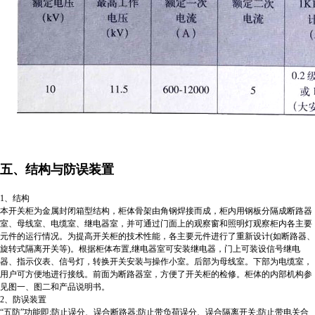
五、结构与防误装置
1、结构
本开关柜为金属封闭箱型结构，柜体骨架由角钢焊接而成，柜内用钢板分隔成断路器
室、母线室、电缆室、继电器室，并可通过门面上的观察窗和照明灯观察柜内各主要
元件的运行情况。为提高开关柜的技术性能，各主要元件进行了重新设计(如断路器、
旋转式隔离开关等)。根据柜体布置,继电器室可安装继电器，门上可装设信号继电
器、指示仪表、信号灯，转换开关安装与操作小室。后部为母线室。下部为电缆室，
用户可方便地进行接线。前面为断路器室，方便了开关柜的检修。柜体的内部机构参
见图一、图二和产品说明书。
2、防误装置
“五防”功能即:防止误分、误合断路器;防止带负荷误分、误合隔离开关;防止带电关合