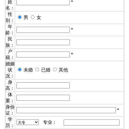
姓
*
名：
性
男
女
别：
年
*
龄：
民
族：
户
*
籍：
婚姻
状
未婚
已婚
其他
况：
身
高：
体
重：
身份
*
证：
学
专业：
历：