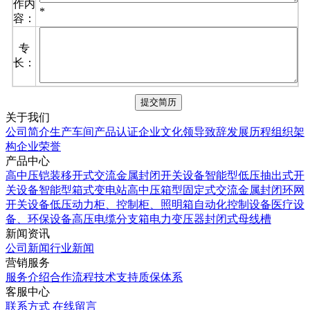
作内
*
容：
专
长：
关于我们
公司简介
生产车间
产品认证
企业文化
领导致辞
发展历程
组织架
构
企业荣誉
产品中心
高中压铠装移开式交流金属封闭开关设备
智能型低压抽出式开
关设备
智能型箱式变电站
高中压箱型固定式交流金属封闭环网
开关设备
低压动力柜、控制柜、照明箱自动化控制设备
医疗设
备、环保设备
高压电缆分支箱
电力变压器
封闭式母线槽
新闻资讯
公司新闻
行业新闻
营销服务
服务介绍
合作流程
技术支持
质保体系
客服中心
联系方式
在线留言