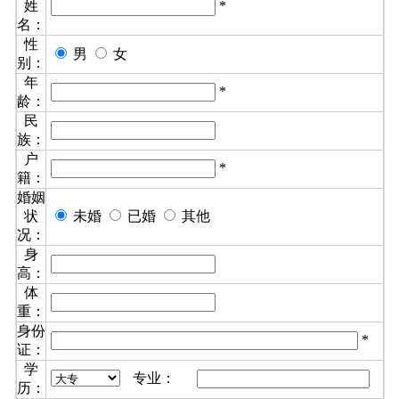
姓
*
名：
性
男
女
别：
年
*
龄：
民
族：
户
*
籍：
婚姻
状
未婚
已婚
其他
况：
身
高：
体
重：
身份
*
证：
学
专业：
历：