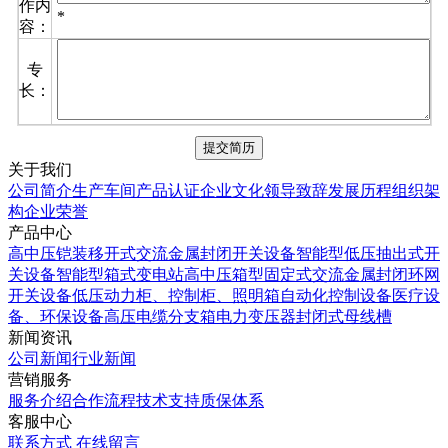
作内
*
容：
专
长：
关于我们
公司简介
生产车间
产品认证
企业文化
领导致辞
发展历程
组织架
构
企业荣誉
产品中心
高中压铠装移开式交流金属封闭开关设备
智能型低压抽出式开
关设备
智能型箱式变电站
高中压箱型固定式交流金属封闭环网
开关设备
低压动力柜、控制柜、照明箱自动化控制设备
医疗设
备、环保设备
高压电缆分支箱
电力变压器
封闭式母线槽
新闻资讯
公司新闻
行业新闻
营销服务
服务介绍
合作流程
技术支持
质保体系
客服中心
联系方式
在线留言