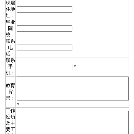
现居
住地
址：
毕业
院
校：
联系
电
话：
联系
手
*
机：
教育
背
景：
*
工作
经历
及主
要工